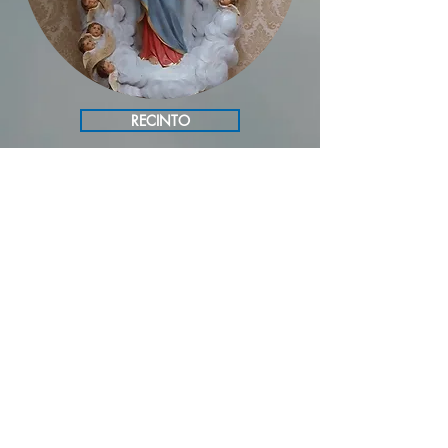
RECINTO
BELÉM FORA
ESTÁVEL
CASA DE PAPAI NOEL
RIO E PAISAGEM
FRADES
© Copyright
00:00
/
00:00