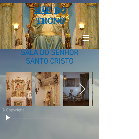
MÃE DO
TRONO
SALA DO SENHOR
SANTO CRISTO
© Copyright
00:00
/
00:00