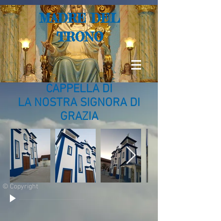
MADRE DEL
TRONO
CAPPELLA DI
LA NOSTRA SIGNORA DI
GRAZIA
© Copyright
00:00
/
00:00