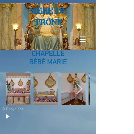
MÈRE DU
TRÔNE
CHAPELLE
BÉBÉ MARIE
© Copyright
00:00
/
00:00